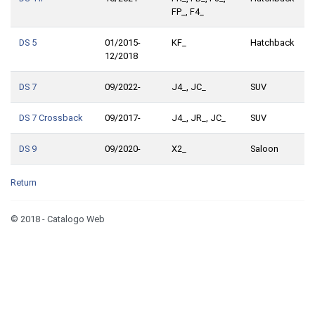
FP_, F4_
DS 5
01/2015-
KF_
Hatchback
12/2018
DS 7
09/2022-
J4_, JC_
SUV
DS 7 Crossback
09/2017-
J4_, JR_, JC_
SUV
DS 9
09/2020-
X2_
Saloon
Return
© 2018 - Catalogo Web