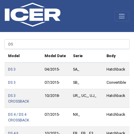
Model
Model Date
Serie
Body
DS 3
04/2015-
SA_
Hatchback
DS 3
07/2015-
SB_
Convertible
DS 3
10/2018-
UR_, UC_, UJ_
Hatchback
CROSSBACK
DS 4 / DS 4
07/2015-
NX_
Hatchback
CROSSBACK
DS 4 II
10/2021-
FR_, FB_, F3_,
Hatchback